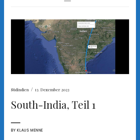
Toggle
Navigation
/
Südindien
13. Dezember 2023
South-India, Teil 1
BY
KLAUS MENNE